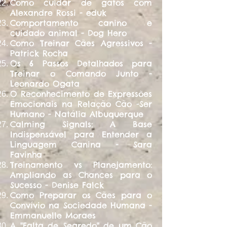
Como cuidar de gatos com
Alexandre Rossi - eduk
Comportamento canino e
cuidado animal - Dog Hero
Como Treinar Cães Agressivos -
Patrick Rocha
​Os 6 Passos Detalhados para
Treinar o Comando Junto -
Leonardo Ogata
O Reconhecimento de Expressões
Emocionais na Relação Cão -Ser
Humano - Natália Albuquerque
Calming Signals: A Base
Indispensável para Entender a
Linguagem Canina - Sara
Favinha
Treinamento vs Planejamento:
Ampliando as Chances para o
Sucesso - Denise Falck
Como Preparar os Cães para o
Convívio na Sociedade Humana -
Emmanuelle Moraes
A "Falta de Segredo" de um Cão