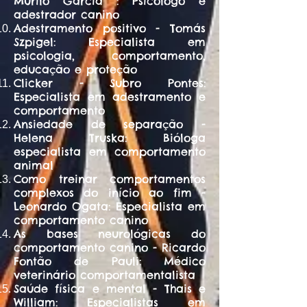
Murilo Garcia : Psicólogo e
adestrador canino
Adestramento positivo - Tomás
Szpigel: Especialista em
psicologia, comportamento,
educação e proteção
Clicker - Subro Pontes:
Especialista em adestramento e
comportamento
Ansiedade de separação -
Helena Truska: Bióloga
especialista em comportamento
animal
Como treinar comportamentos
complexos do início ao fim -
Leonardo Ogata: Especialista em
comportamento canino
As bases neurológicas do
comportamento canino - Ricardo
Fontão de Pauli: Médico
veterinário comportamentalista
Saúde física e mental - Thais e
William: Especialistas em