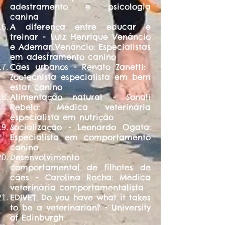
adestramento e psicologia
canina
A diferença entre educar e
treinar - Luiz Henrique Venâncio
e Ademar Venâncio: Especialistas
em adestramento canino
Cães urbanos - Renato Zanetti: ​
Zootecnista especialista em bem
estar canino
Alimentação natural - Sonali
Rebelo: Médica veterinária
especialista em nutrição
Socialização - Leonardo Ogata:
Especialista em comportamento
canino
Desenvolvimento
comportamental de filhotes de
cães - Carolina Rocha: Médica
veterinária comportamentalista
EDIVET: Do you have what it takes
to be a veterinarian? - University
of Edinburgh