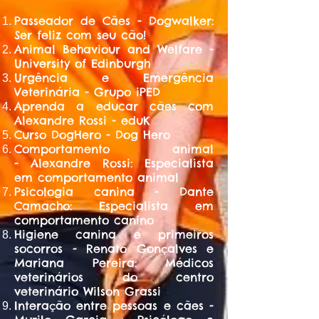
Passeador de Cães - Dogwalker:
Ser feliz com seu cão!
Animal Behaviour and Welfare -
University of Edinburgh
Urgência e Emergência
Veterinária - Grupo iPED
Aprenda a educar cães com
Alexandre Rossi - eduK
Curso DogHero - Dog Hero
Comportamento animal
- Alexandre Rossi: Especialista
em comportamento animal
Psicologia canina - Dante
Camacho: Especialista em
comportamento canino
Higiene canina e primeiros
socorros - Renato Gonçalves e
Mariana Pereira: Médicos
veterinários do centro
veterinário Wilson Grassi
Interação entre pessoas e cães -