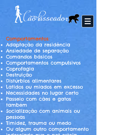
Comportamentos:
Adaptação da residência
Ansiedade de separação
Comandos básicos
Comportamentos compulsivos
Coprofagia
Destruição
Distúrbios alimentares
Latidos ou miados em excesso
Necessidades no lugar certo
Passeio com cães e gatos
também
Socialização com animais ou
pessoas
Timidez, trauma ou medo
Ou algum outro comportamento