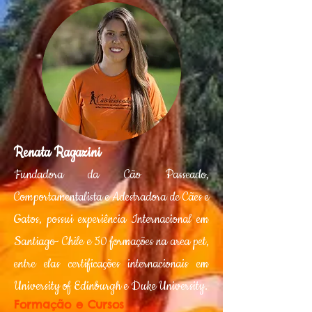
Renata Ragazini
Fundadora da Cão Passeado,
Comportamentalista e Adestradora de Cães e
Gatos,
possui
experiência Internacional em
Santiago- Chile e
50 formações na area pet
,
entre elas certificações internacionais em
University of Edinburgh e Duke University.
Formação e Cursos