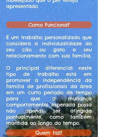
indesejado que o pet esteja
apresentado
Como Funciona?
É um trabalho personalizado que
considera a individualidade do
seu cão ou gato e seu
relacionamento com sua família.
O principal diferencial neste
tipo de trabalho está em
promover a independência da
família de profissionais da área
em um curto período de tempo
para que a mudança
comportamental esperada possa
não apenas ser atingida
pontualmente, como também
mantida ao longo do tempo.
Quem faz?