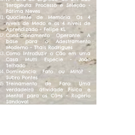
Terapeuta: Processo e Seleção -
Fátima Neves
Quociente de Memória: Os 4
níveis de Medo e os 4 níveis de
Aprendizado - Felipe KL
Condicionamento Operante: A
base para o Adestramento
Moderno - Thaís Rodrigues
Como Introduzir o Cão em uma
Casa Multi Espécie - João
Telhado
Dominância: Fato ou Mito? -
Subro Pontes
Treinamento de Faro: Uma
verdadeira atividade Física e
Mental para os Cães - Rogério
Sandoval
Um Método Moderno de
Adestramento: O Equilíbrio dos
Reforços - Rodrigo Marques
Lidando com a Energia dos
Cães: uma Experiência