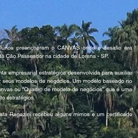
alunos preencheram o CANVAS onde o desafio era 
a Cão Passeador na cidade de Lorena - SP.
empresarial estratégica desenvolvida para auxiliar 
r seus modelos de negócios. Um modelo baseado no 
nvas ou “Quadro de modelo de negócios” que é uma 
o estratégico.
nata Ragazini recebeu alguns mimos e um certificado 