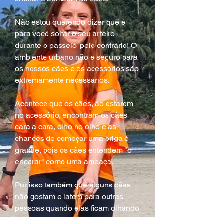
Não estou querendo dizer que é 
para você soltar o seu arteiro 
durante o passeio, pelo contrário! O 
ambiente urbano não é seguro para 
os nossos cães e os acessórios são 
extremamente necessários.
Acontece que os cães, ao estarem 
no acessório, encontram os cães 
cara a cara, olho no olho e as 
chances de começar uma briga é 
grande, pois os cães entendem "o 
encarar" como uma ameaça.
Por isso também que alguns cães 
não gostam e latem para outras 
pessoas quando elas ficam olhando 