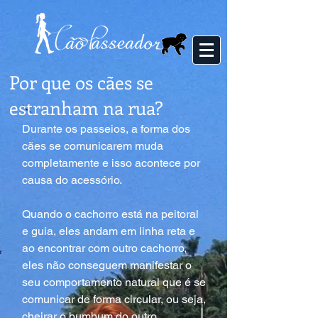
Por que os cães se
estranham na rua?
Durante os passeios, a forma dos 
cães se comunicarem muda 
completamente e isso acontece por 
causa do acessório.
Quando o cachorro está na peitoral 
e guia, eles andam em linha reta e 
ao encontrar com outro cachorro, 
eles não conseguem manifestar o 
seu comportamento natural que é se 
comunicar de forma circular, ou seja, 
cheirar o bumbum do outro.