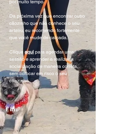
por muito tempo.
Da próxima vez que encontrar outro 
cãozinho que não conhece o seu 
arteiro, eu recomendo fortemente 
que você mude de calçada.
Clique 
aqui
 para agendar uma 
sessão e aprender a realizar a 
socialização de maneira correta, 
sem colocar em risco o seu 
cãozinho. 