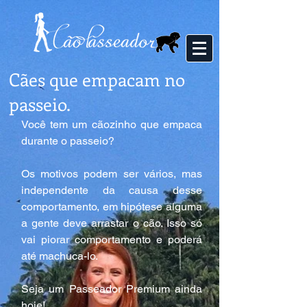
Cães que empacam no
passeio.
Você tem um cãozinho que empaca 
durante o passeio? 
Os motivos podem ser vários, mas 
independente da causa desse 
comportamento, em hipótese alguma 
a gente deve arrastar o cão. Isso só 
vai piorar comportamento e poderá 
até machuca-lo.
Seja um Passeador Premium ainda 
hoje!