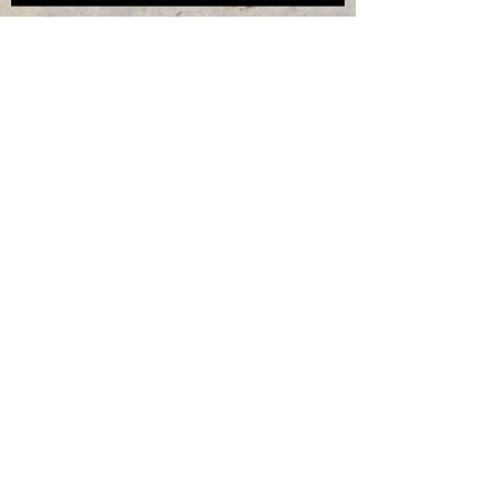
XIXI NO LUGAR ERRADO POR
BIRRA OU PIRRAÇA.
Cães que destroem o tapete
higiênico.
COMO VIAJAR SE O MEU CÃO
FICA DEPRIMIDO?
Postagens Recentes