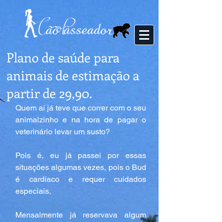
Plano de saúde para
animais de estimação a
partir de 29,90.
Quem aí já teve que correr com o seu 
animalzinho e na hora de pagar o 
veterinário levar um susto?
Pois é, eu já passei por essas 
situações algumas vezes, pois o Bud 
é cardíaco e requer cuidados 
especiais.
Mensalmente já reservava algum 