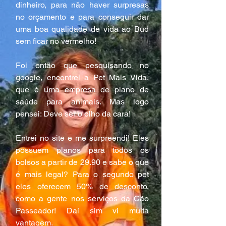
dinheiro, para não haver surpresas 
no orçamento e para conseguir dar 
uma boa qualidade de vida ao Bud 
sem ficar no vermelho!
Foi então que pesquisando no 
google, encontrei a Pet Mais Vida, 
que é uma empresa de plano de 
saúde para animais. Mas logo 
pensei: Deve ser o olho da cara!
Entrei no site e me surpreendi! Eles 
possuem planos para todos os 
bolsos a partir de 29.90 e sabe o que 
é mais legal? Para o segundo pet 
eles oferecem 50% de desconto, 
como a gente nos serviços da Cão 
Passeador! Daí sim vi muita 
vantagem.