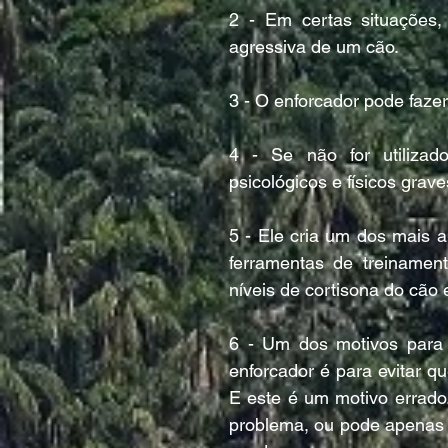
2 - Em certas situações,
agressiva de um cão.
3 - O enforcador pode faze
4 - Se não for utilizad
psicológicos e físicos grave
5 - Ele cria um dos mais a
ferramentas de treinament
níveis de cortisona do cão
6 - Um dos motivos para
enforcador é para evitar qu
E este é um motivo errado
problema, ou pode apenas r