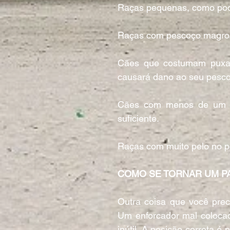
Raças pequenas, como poo
Raças com pescoço magro
Cães que costumam puxar 
causará dano ao seu pesco
Cães com menos de um an
suficiente.
Raças com muito pelo no pe
COMO SE TORNAR UM P
Outra coisa que você preci
Um enforcador mal coloca
inútil. A posição correta é