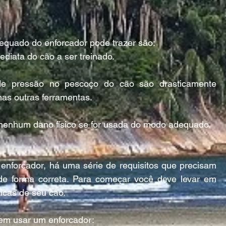
equado do enforcador pode trazer são:
diata do cão a ser treinado.
de pressão no pescoço do cão são drasticamente 
s outras ferramentas.
 nenhum dano físico se for usada do modo adequado.
nforcador, há uma série de requisitos que precisam 
de forma correta. Para começar você deve levar em 
ticas de seu cão.
em usar um enforcador: