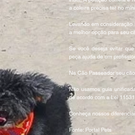
a coleira precisa ter no m
Levando em consideração to
a melhor opção para seu c
Se você deseja evitar que 
peça ajuda de um profission
Na Cão Passeador seu cãoz
Não usamos guia unificada
de acordo com a Lei 11531
Conheça nossos diferenciai
Fonte: Portal Pets