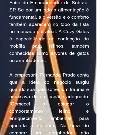
Feira do Empreendedor do Sebrae-
SP. Se por um lado a alimentação é 
fundamental, a diversão e o conforto 
também aparecem no topo da lista 
no mercado pet atual. A Cozy Gatos 
é especializada na confecção de 
mobília para felinos, também 
conhecidas como árvores de gatos 
ou arranhadores.
A empresária Fernanda Prado conta 
que a ideia do negócio surgiu 
quando sua gata sofreu um trauma e 
precisava de um espaço adequado. 
“Comecei a estudar o 
comportamento felino e 
enriquecimento ambiental para 
ajudá-la a melhorar. Na hora de 
comprar um arranhador, não 