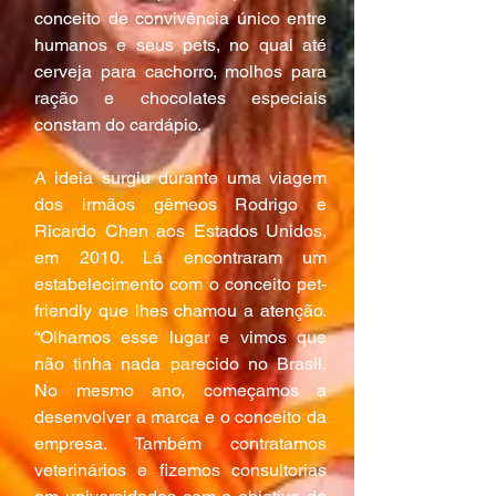
conceito de convivência único entre 
humanos e seus pets, no qual até 
cerveja para cachorro, molhos para 
ração e chocolates especiais 
constam do cardápio.
A ideia surgiu durante uma viagem 
dos irmãos gêmeos Rodrigo e 
Ricardo Chen aos Estados Unidos, 
em 2010. Lá encontraram um 
estabelecimento com o conceito pet-
friendly que lhes chamou a atenção. 
“Olhamos esse lugar e vimos que 
não tinha nada parecido no Brasil. 
No mesmo ano, começamos a 
desenvolver a marca e o conceito da 
empresa. Também contratamos 
veterinários e fizemos consultorias 