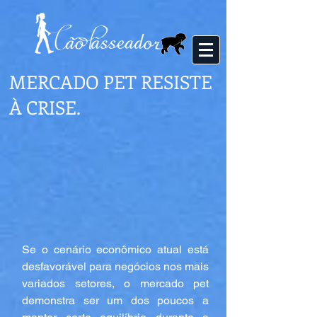
MERCADO PET RESISTE
À CRISE.
Se o cenário econômico atual está 
desfavorável para negócios nos mais 
variados setores, o mercado pet 
demonstra ser um dos poucos a 