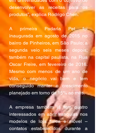
em universidades com o objetivo de 
desenvolver as receitas para os 
produtos”, explica Rodrigo Chen.
A primeira Padaria Pet foi 
inaugurada em agosto de 2015 no 
bairro de Pinheiros, em São Paulo; a 
segunda veio seis meses depois, 
também na capital paulista, na Rua 
Oscar Freire, em fevereiro de 2016. 
Mesmo com menos de um ano de 
vida, o negócio vai bem e tem 
conseguido manter o crescimento 
planejado em torno de 15% ao mês.
A empresa também já tem quatro 
interessados em abrir franquias nos 
modelos de loja física e móvel – 
contatos estabelecidos durante a 