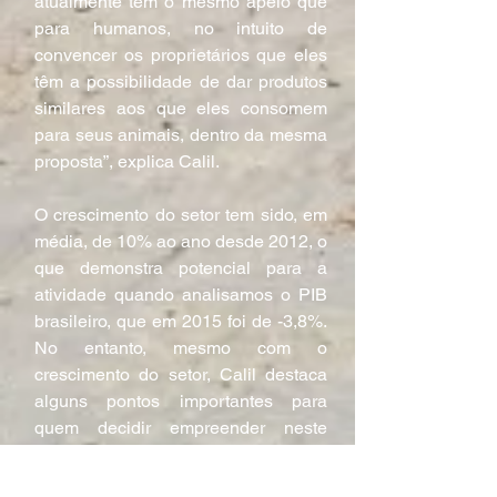
atualmente têm o mesmo apelo que 
para humanos, no intuito de 
convencer os proprietários que eles 
têm a possibilidade de dar produtos 
similares aos que eles consomem 
para seus animais, dentro da mesma 
proposta”, explica Calil.
O crescimento do setor tem sido, em 
média, de 10% ao ano desde 2012, o 
que demonstra potencial para a 
atividade quando analisamos o PIB 
brasileiro, que em 2015 foi de -3,8%. 
No entanto, mesmo com o 
crescimento do setor, Calil destaca 
alguns pontos importantes para 
quem decidir empreender neste 
segmento. “É bom sempre ter os pés 
no chão e saber que 70% do 