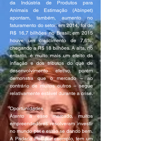
da Indústria de Produtos para 
Animais de Estimação (Abinpet) 
apontam, também, aumento no 
faturamento do setor: em 2014, foi de 
R$ 16,7 bilhões no Brasil; em 2015 
houve um crescimento de 7,6%, 
chegando a R$ 18 bilhões. A alta, no 
entanto, é muito mais um efeito da 
inflação e dos tributos do que de 
desenvolvimento efetivo, porém 
demonstra que o mercado – ao 
contrário de muitos outros – segue 
relativamente estável durante a crise.
Oportunidades
Atento a esse mercado, muitos 
empreendedores resolveram investir 
no mundo pet e estão se dando bem. 
A Padaria Pet, por exemplo, tem um 