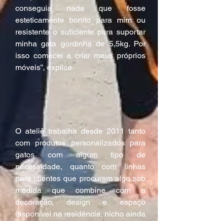
conseguia nada que fosse 
esteticamente bonito para mim ou 
resistente o suficiente para suportar 
minha gata gordinha de 5,5kg. Por 
isso comecei a criar meus próprios 
móveis”, explica.
O ateliê trabalha desde 2011 tanto 
com produtos personalizados para 
gatos com algum tipo de 
necessidade, quanto com linhas 
para clientes que procuram algo sob 
medida que combine com a 
decoração, design e espaço 
disponível na residência, nicho ainda 