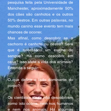
pesquisa feita pela Universidade de 
Manchester, aproximadamente 50% 
dos cães são canhotos e os outros 
50% destros. Em outras palavras, no 
mundo canino esse evento tem mais 
chances de ocorrer.
Mas afinal, como descobrir se o 
cachorro é canhoto ou destro? Será 
que é necessário um exame de 
sangue? Há como descobrir em 
casa? Isso afeta a vida dos animais? 
Entenda a seguir:
O que define o lado dominante do 
corpo?
Os cientistas ainda não descobriram 
como isto ocorre, nem nos humanos 
e nem nos animais. Há algumas 