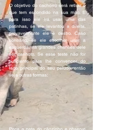
O objetivo do cachorro será retirar o 
que tem escondido na sua mão. E 
para isso ele irá usar uma das 
patinhas, se ele levantou a direita, 
provavelmente ele é destro. Caso 
contrário, se ele escolher usar a 
esquerda, há grandes chances dele 
ser canhoto. Se esse teste não for 
suficiente para lhe convencer do 
lado principal do seu peludo, então 
veja outras formas:
Peça a pata do cãozinho e observe 