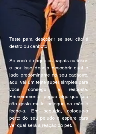
Teste para descobrir se seu cão é 
destro ou canhoto
Se você é daqueles papais curiosos 
e por isso deseja descobrir qual o 
lado predominante no seu cachorro, 
aqui vai um teste super simples para 
você conseguir a resposta. 
Primeiramente, pegue algo que seu 
cão goste muito, coloque na mão e 
feche-a. Em seguida, coloque-a 
perto do seu peludo e espere para 
ver qual será a reação do pet.