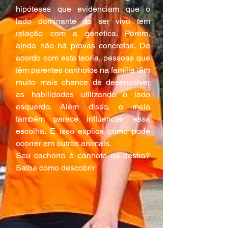
hipóteses que evidenciam que o 
lado dominante do ser vivo tem 
relação com a genética. Porém, 
ainda não há provas concretas. De 
acordo com esta teoria, pessoas que 
têm parentes canhotos na família têm 
muito mais chance de desenvolver 
as habilidades utilizando o lado 
esquerdo. Além disso, o meio 
também parece influenciar essa 
escolha. E isso explica como pode 
ocorrer em outros animais.
Seu cachorro é canhoto ou destro? 
Saiba como descobrir