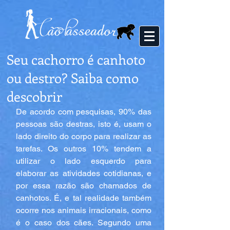
Seu cachorro é canhoto
ou destro? Saiba como
descobrir
De acordo com pesquisas, 90% das 
pessoas são destras, isto é, usam o 
lado direito do corpo para realizar as 
tarefas. Os outros 10% tendem a 
utilizar o lado esquerdo para 
elaborar as atividades cotidianas, e 
por essa razão são chamados de 
canhotos. É, e tal realidade também 
ocorre nos animais irracionais, como 
é o caso dos cães. Segundo uma 